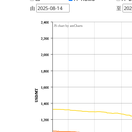
由
至
2,400
2,400
2,400
JS chart by amCharts
2,200
2,200
2,200
2,000
2,000
2,000
1,800
1,800
1,800
1,600
1,600
1,600
USD/MT
USD/MT
USD/MT
1,400
1,400
1,400
1,200
1,200
1,200