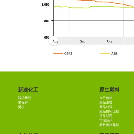
1,000
1,000
1,000
800
800
800
600
600
600
Aug
Sep
Oct
Aug
Sep
Oct
GPPS
ABS
新達化工
原生塑料
關於我們
今日價格
里程碑
產品證書
獎項
產品包装
產品技術比較
常見問題
市場資訊
塑料價格趨勢