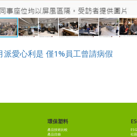
主每月派愛心利是 僅1%員工曾請病假
環保塑料
ES
產品技術比較
ES
產品目錄
社