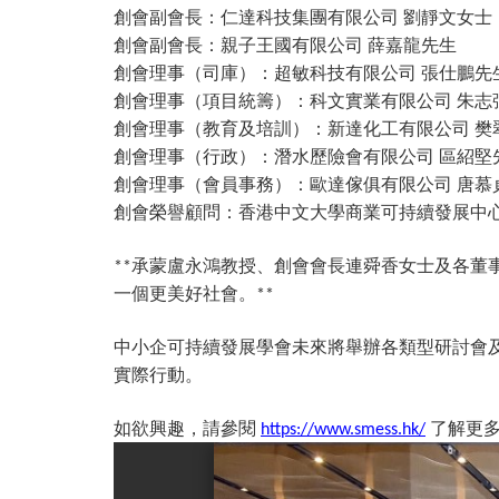
創會副會長：仁達科技集團有限公司
劉靜文女士
創會副會長：親子王國有限公司
薛嘉龍先生
創會理事（司庫）：超敏科技有限公司
張仕鵬先
創會理事（項目統籌）：科文實業有限公司
朱志
創會理事（教育及培訓）：新達化工有限公司
樊
創會理事（行政）：潛水歷險會有限公司
區紹堅
創會理事（會員事務）：歐達傢俱有限公司
唐慕
創會榮譽顧問：香港中文大學商業可持續發展中
承蒙盧永鴻教授、創會會長連舜香女士及各董
**
一個更美好社會。
**
中小企可持續發展學會未來將舉辦各類型研討會
實際行動。
如欲興趣，請參閱
了解更
https://www.smess.hk/