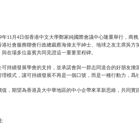
年
月
日假香港中文大學鄭家純國際會議中心隆重舉行，商務
9
11
4
香港社會服務聯會行政總裁蔡海偉太平紳士、地球之友主席吳方
，與在場多位嘉賓共同見證這一重要里程碑。
企可持續發展學會的支持，並承諾會與一群志同道合的好朋友擔
管理模式，讓可持續發展不再是一個口號，而是一種行動力，爲
價值，期望為香港及大中華地區的中小企帶來革新思維，共同實
士