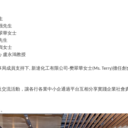
生
强先生
翠華女士
先生
貞女士
心
盧永鴻教授
事局成員支持下
新達化工有限公司
樊翠華女士
擔任創
,
-
(Ms. Terry)
及交流活動，讓各行各業中小企通過平台互相分享實踐企業社會
多。