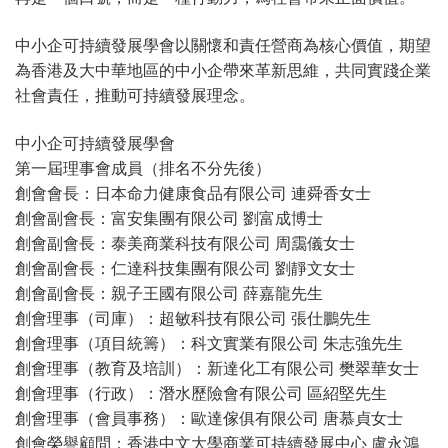
中小企可持續發展學會以關懷和責任營商為核心價值，期望
為香港及大中華地區的中小企帶來革新思維，共同實踐企業
社會責任，推動可持續發展理念。
中小企可持續發展學會
第一屆理事會成員（排名不分先後）
創會會長：日本命力健康食品有限公司
連舜香女士
創會副會長：富安集團有限公司
劉富成博士
創會副會長：泰美商業科技有限公司
周靄儀女士
創會副會長：仁達科技集團有限公司
劉靜文女士
創會副會長：親子王國有限公司
薛嘉龍先生
創會理事（司庫）：超敏科技有限公司
張仕鵬先生
創會理事（項目統籌）：科文實業有限公司
朱志強先生
創會理事（教育及培訓）：新達化工有限公司
樊翠華女士
創會理事（行政）：潛水歷險會有限公司
區紹堅先生
創會理事（會員事務）：歐達傢俱有限公司
唐慕貞女士
創會榮譽顧問：香港中文大學商業可持續發展中心
盧永鴻