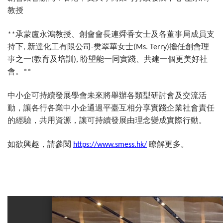
教授
承蒙盧永鴻教授、創會會長連舜香女士及各董事局成員支
**
持下
新達化工有限公司
樊翠華女士
擔任創會理
,
-
(Ms. Terry)
事之一
教育及培訓
盼望能一同實踐、共建一個更美好社
(
),
會。
**
中小企可持續發展學會未來將舉辦各類型研討會及交流活
動，讓各行各業中小企通過平臺互相分享實踐企業社會責任
的經驗，共用資源，讓可持續發展由理念變成實際行動。
如欲興趣，請參閱
瞭解更多。
https://www.smess.hk/