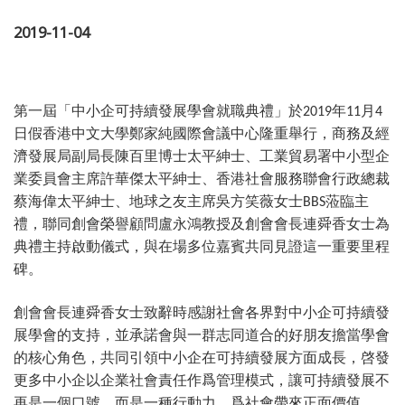
2019-11-04
第一屆「中小企可持續發展學會就職典禮」於
年
月
2019
11
4
日假香港中文大學鄭家純國際會議中心隆重舉行，商務及經
濟發展局副局長陳百里博士太平紳士、工業貿易署中小型企
業委員會主席許華傑太平紳士、香港社會服務聯會行政總裁
蔡海偉太平紳士、地球之友主席吳方笑薇女士
蒞臨主
BBS
禮，聯同創會榮譽顧問盧永鴻教授及創會會長連舜香女士為
典禮主持啟動儀式，與在場多位嘉賓共同見證這一重要里程
碑。
創會會長連舜香女士致辭時感謝社會各界對中小企可持續發
展學會的支持，並承諾會與一群志同道合的好朋友擔當學會
的核心角色，共同引領中小企在可持續發展方面成長，啓發
更多中小企以企業社會責任作爲管理模式，讓可持續發展不
再是一個口號，而是一種行動力，爲社會帶來正面價值。