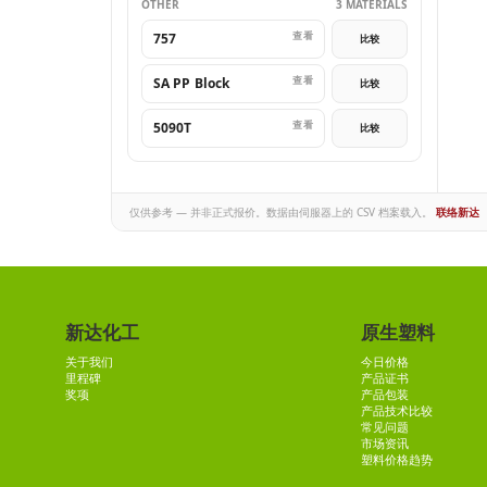
OTHER
3 MATERIALS
查看
757
比较
查看
SA PP Block
比较
查看
5090T
比较
仅供参考 — 并非正式报价。数据由伺服器上的 CSV 档案载入。
联络新达
新达化工
原生塑料
关于我们
今日价格
里程碑
产品证书
奖项
产品包装
产品技术比较
常见问题
市场资讯
塑料价格趋势