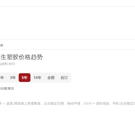
分析
原生塑胶价格趋势
材料∶WTI
1年
3年
5年
10年
全部
自订
表比较项目
示
— 桌面∶滑鼠移上查看数值，点击锁定日期，拖动平移，Ctrl/? + 滚轮缩放。手机∶点击