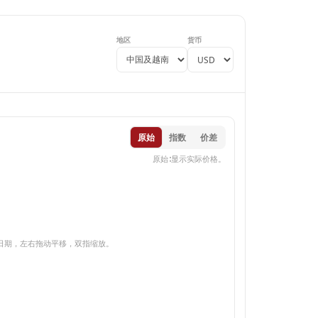
地区
货币
原始
指数
价差
原始∶显示实际价格。
锁定日期，左右拖动平移，双指缩放。