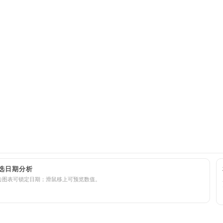
选日期分析
击图表可锁定日期；滑鼠移上可预览数值。